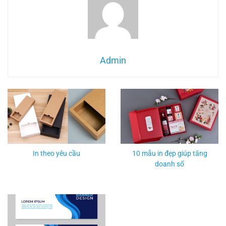
Admin
In vỏ hộp uy tín cao cấp - In hộp giá rẻ nhanh chóng
In theo yêu cầu
10 mẫu in đẹp giúp tăng
doanh số