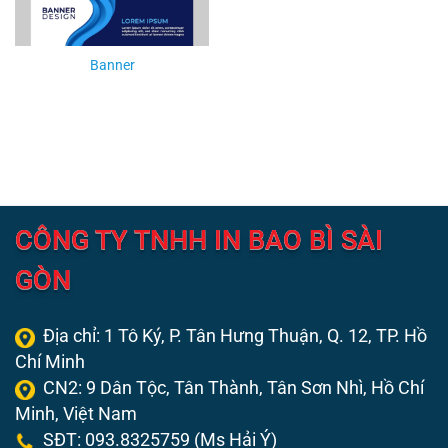
Banner
CÔNG TY TNHH IN BAO BÌ SÀI
GÒN
Địa chỉ: 1 Tô Ký, P. Tân Hưng Thuận, Q. 12,
TP. Hồ
Chí Minh
CN2: 9 Dân Tộc, Tân Thành, Tân Sơn Nhì, Hồ Chí
Minh, Việt Nam
SĐT: 093.8325759 (Ms Hải Ý)