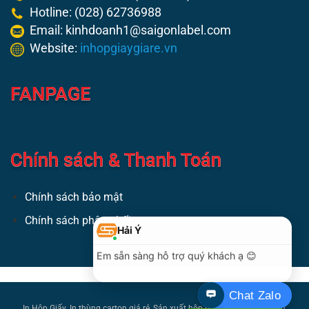
Hotline: (028) 62736988
Email: kinhdoanh1@saigonlabel.com
Website:
inhopgiaygiare.vn
FANPAGE
Chính sách & Thanh Toán
Chính sách bảo mật
Chính sách phân phối
In Hộp Giấy
In thùng carton giá rẻ
Sản xuất hộp giấy
In hộp mỹ phẩm