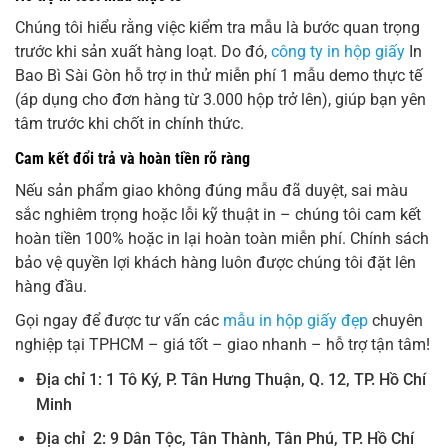
Chúng tôi hiểu rằng việc kiểm tra mẫu là bước quan trọng
trước khi sản xuất hàng loạt. Do đó,
công ty in hộp giấy
In
Bao Bì Sài Gòn hỗ trợ in thử miễn phí 1 mẫu demo thực tế
(áp dụng cho đơn hàng từ 3.000 hộp trở lên), giúp bạn yên
tâm trước khi chốt in chính thức.
Cam kết đổi trả và hoàn tiền rõ ràng
Nếu sản phẩm giao không đúng mẫu đã duyệt, sai màu
sắc nghiêm trọng hoặc lỗi kỹ thuật in – chúng tôi cam kết
hoàn tiền 100% hoặc in lại hoàn toàn miễn phí. Chính sách
bảo vệ quyền lợi khách hàng luôn được chúng tôi đặt lên
hàng đầu.
Gọi ngay để được tư vấn các
mẫu in hộp giấy đẹp
chuyên
nghiệp tại TPHCM – giá tốt – giao nhanh – hỗ trợ tận tâm!
Địa chỉ 1:
1 Tô Ký, P. Tân Hưng Thuận, Q. 12,
TP. Hồ Chí
Minh
Địa chỉ 2: 9 Dân Tộc, Tân Thành, Tân Phú, TP. Hồ Chí