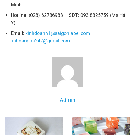
Minh
Hotline:
(028) 62736988 –
SĐT:
093.8325759 (Ms Hải
Ý)
Email:
kinhdoanh1@saigonlabel.com
–
inhoangha247@gmail.com
Admin
In hộp Tphcm giá rẻ – Báo giá in các loại hộp đa dạng, uy tín