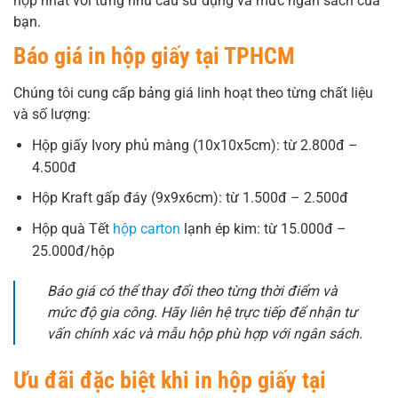
hợp nhất với từng nhu cầu sử dụng và mức ngân sách của
bạn.
Báo giá in hộp giấy tại TPHCM
Chúng tôi cung cấp bảng giá linh hoạt theo từng chất liệu
và số lượng:
Hộp giấy Ivory phủ màng (10x10x5cm): từ 2.800đ –
4.500đ
Hộp Kraft gấp đáy (9x9x6cm): từ 1.500đ – 2.500đ
Hộp quà Tết
hộp carton
lạnh ép kim: từ 15.000đ –
25.000đ/hộp
Báo giá có thể thay đổi theo từng thời điểm và
mức độ gia công. Hãy liên hệ trực tiếp để nhận tư
vấn chính xác và mẫu hộp phù hợp với ngân sách.
Ưu đãi đặc biệt khi in hộp giấy tại