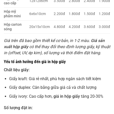
12x12x6cm
3.500đ
2.800đ
2.400đ
1.900đ
cao cấp
Hộp mỹ
6x6x10cm
2.200đ
1.800đ
1.500đ
1.200đ
phẩm mini
Hộp carton
20x15x10cm
4.800đ
4.200đ
3.600đ
3.000đ
sóng
Giá trên đã bao gồm thiết kế cơ bản, in 1-2 màu.
Giá sản
xuất hộp giấy
có thể thay đổi theo định lượng giấy, kỹ thuật
in (offset, UV, ép kim), số lượng và thời điểm đặt hàng.
Yếu tố ảnh hưởng đến giá in hộp giấy
Chất liệu giấy:
Giấy kraft: Giá rẻ nhất, phù hợp ngân sách tiết kiệm
Giấy duplex: Cân bằng giữa giá cả và chất lượng
Giấy ivory: Cao cấp hơn,
giá in hộp giấy
tăng 20-30%
Số lượng đặt in: