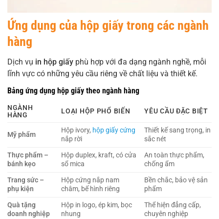
Ứng dụng của hộp giấy trong các ngành
hàng
Dịch vụ
in hộp giấy
phù hợp với đa dạng ngành nghề, mỗi
lĩnh vực có những yêu cầu riêng về chất liệu và thiết kế.
Bảng ứng dụng hộp giấy theo ngành hàng
NGÀNH
LOẠI HỘP PHỔ BIẾN
YÊU CẦU ĐẶC BIỆT
HÀNG
Hộp ivory,
hộp giấy cứng
Thiết kế sang trọng, in
Mỹ phẩm
nắp rời
sắc nét
Thực phẩm –
Hộp duplex, kraft, có cửa
An toàn thực phẩm,
bánh kẹo
sổ mica
chống ẩm
Trang sức –
Hộp cứng nắp nam
Bền chắc, bảo vệ sản
phụ kiện
châm, bế hình riêng
phẩm
Quà tặng
Hộp in logo, ép kim, bọc
Thể hiện đẳng cấp,
doanh nghiệp
nhung
chuyên nghiệp