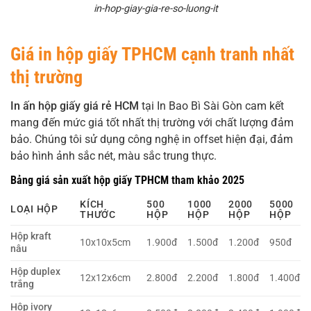
in-hop-giay-gia-re-so-luong-it
Giá in hộp giấy TPHCM cạnh tranh nhất
thị trường
In ấn hộp giấy giá rẻ HCM
tại In Bao Bì Sài Gòn cam kết
mang đến mức giá tốt nhất thị trường với chất lượng đảm
bảo. Chúng tôi sử dụng công nghệ in offset hiện đại, đảm
bảo hình ảnh sắc nét, màu sắc trung thực.
Bảng giá sản xuất hộp giấy TPHCM tham khảo 2025
KÍCH
500
1000
2000
5000
LOẠI HỘP
THƯỚC
HỘP
HỘP
HỘP
HỘP
Hộp kraft
10x10x5cm
1.900đ
1.500đ
1.200đ
950đ
nâu
Hộp duplex
12x12x6cm
2.800đ
2.200đ
1.800đ
1.400đ
trắng
Hộp ivory