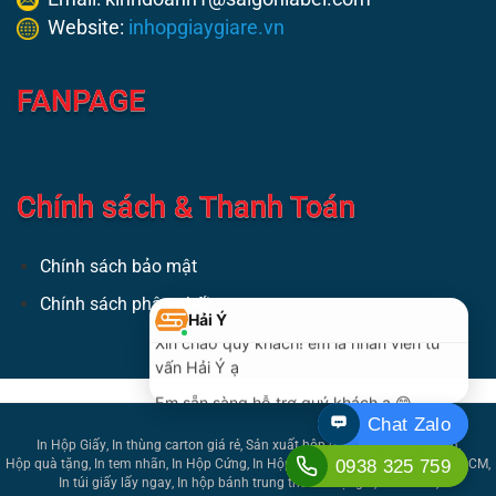
Website:
inhopgiaygiare.vn
FANPAGE
Chính sách & Thanh Toán
Chính sách bảo mật
Chính sách phân phối
In Hộp Giấy
In thùng carton giá rẻ
Sản xuất hộp giấy
In hộp mỹ phẩm
Hộp quà tặng
In tem nhãn
In Hộp Cứng
In Hộp Số Lượng Ít
In Hộp Giấy TPHCM
In túi giấy lấy ngay
In hộp bánh trung thu số lượng ít
in Banner