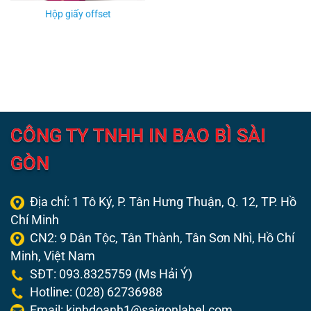
Hộp giấy offset
CÔNG TY TNHH IN BAO BÌ SÀI
GÒN
Địa chỉ: 1 Tô Ký, P. Tân Hưng Thuận, Q. 12,
TP. Hồ
Chí Minh
CN2: 9 Dân Tộc, Tân Thành, Tân Sơn Nhì, Hồ Chí
Minh, Việt Nam
SĐT: 093.8325759 (Ms Hải Ý)
Hotline: (028) 62736988
Email: kinhdoanh1@saigonlabel.com